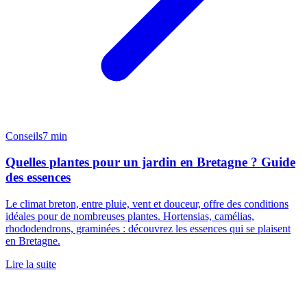
Conseils
7 min
Quelles plantes pour un jardin en Bretagne ? Guide
des essences
Le climat breton, entre pluie, vent et douceur, offre des conditions
idéales pour de nombreuses plantes. Hortensias, camélias,
rhododendrons, graminées : découvrez les essences qui se plaisent
en Bretagne.
Lire la suite