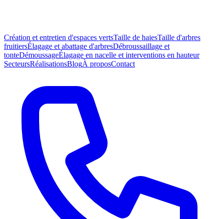
Création et entretien d'espaces verts
Taille de haies
Taille d'arbres
fruitiers
Élagage et abattage d'arbres
Débroussaillage et
tonte
Démoussage
Élagage en nacelle et interventions en hauteur
Secteurs
Réalisations
Blog
À propos
Contact