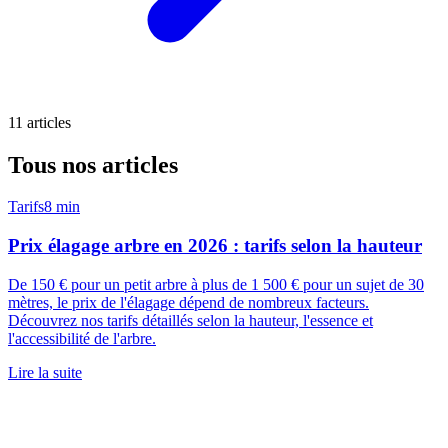
11
articles
Tous nos articles
Tarifs
8 min
Prix élagage arbre en 2026 : tarifs selon la hauteur
De 150 € pour un petit arbre à plus de 1 500 € pour un sujet de 30
mètres, le prix de l'élagage dépend de nombreux facteurs.
Découvrez nos tarifs détaillés selon la hauteur, l'essence et
l'accessibilité de l'arbre.
Lire la suite