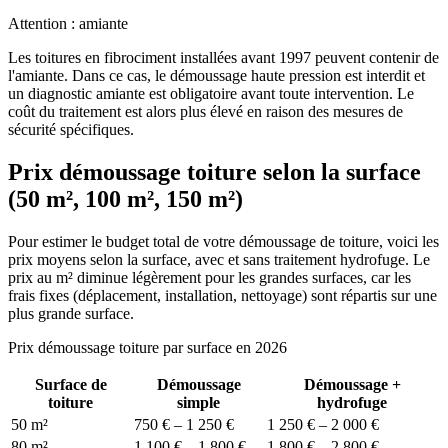
Attention : amiante
Les toitures en fibrociment installées avant 1997 peuvent contenir de
l'amiante. Dans ce cas, le démoussage haute pression est interdit et
un diagnostic amiante est obligatoire avant toute intervention. Le
coût du traitement est alors plus élevé en raison des mesures de
sécurité spécifiques.
Prix démoussage toiture selon la surface
(50 m², 100 m², 150 m²)
Pour estimer le budget total de votre démoussage de toiture, voici les
prix moyens selon la surface, avec et sans traitement hydrofuge. Le
prix au m² diminue légèrement pour les grandes surfaces, car les
frais fixes (déplacement, installation, nettoyage) sont répartis sur une
plus grande surface.
Prix démoussage toiture par surface en 2026
Surface de
Démoussage
Démoussage +
toiture
simple
hydrofuge
50 m²
750 € – 1 250 €
1 250 € – 2 000 €
80 m²
1 100 € – 1 800 €
1 800 € – 2 800 €