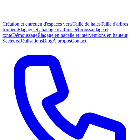
Création et entretien d'espaces verts
Taille de haies
Taille d'arbres
fruitiers
Élagage et abattage d'arbres
Débroussaillage et
tonte
Démoussage
Élagage en nacelle et interventions en hauteur
Secteurs
Réalisations
Blog
À propos
Contact