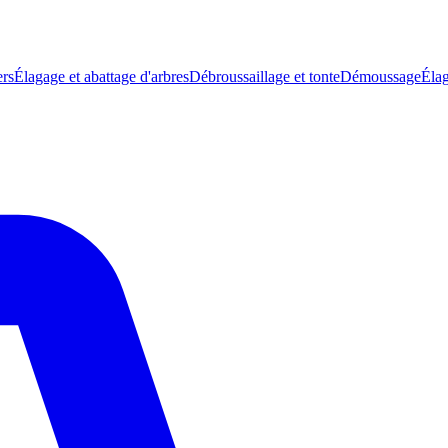
ers
Élagage et abattage d'arbres
Débroussaillage et tonte
Démoussage
Élag