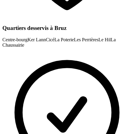
Quartiers desservis à
Bruz
Centre-bourg
Ker Lann
Cicé
La Poterie
Les Perrières
Le Hil
La
Chaussairie