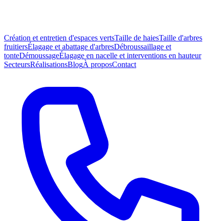
Création et entretien d'espaces verts
Taille de haies
Taille d'arbres
fruitiers
Élagage et abattage d'arbres
Débroussaillage et
tonte
Démoussage
Élagage en nacelle et interventions en hauteur
Secteurs
Réalisations
Blog
À propos
Contact