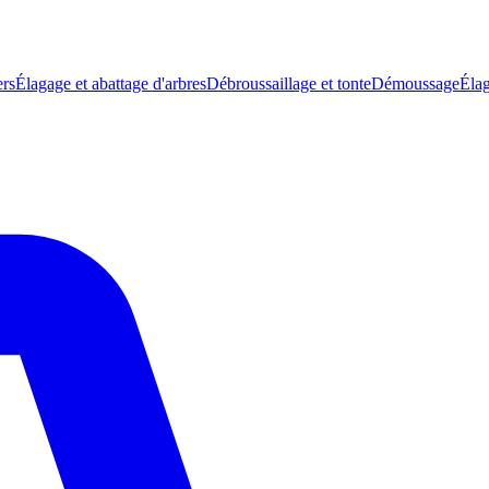
ers
Élagage et abattage d'arbres
Débroussaillage et tonte
Démoussage
Élag