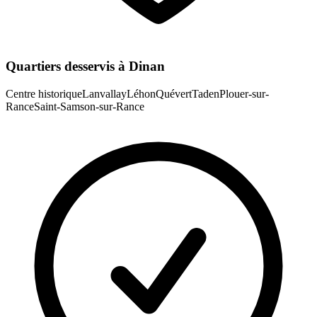
Quartiers desservis à
Dinan
Centre historique
Lanvallay
Léhon
Quévert
Taden
Plouer-sur-
Rance
Saint-Samson-sur-Rance