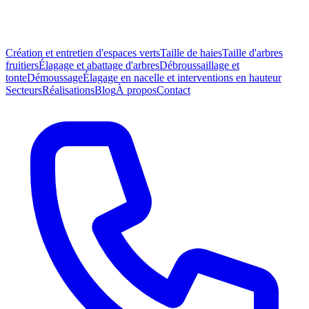
Création et entretien d'espaces verts
Taille de haies
Taille d'arbres
fruitiers
Élagage et abattage d'arbres
Débroussaillage et
tonte
Démoussage
Élagage en nacelle et interventions en hauteur
Secteurs
Réalisations
Blog
À propos
Contact