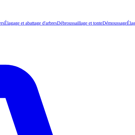
ers
Élagage et abattage d'arbres
Débroussaillage et tonte
Démoussage
Élag