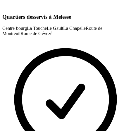
Quartiers desservis à
Melesse
Centre-bourg
La Touche
Le Gault
La Chapelle
Route de
Montreuil
Route de Gévezé